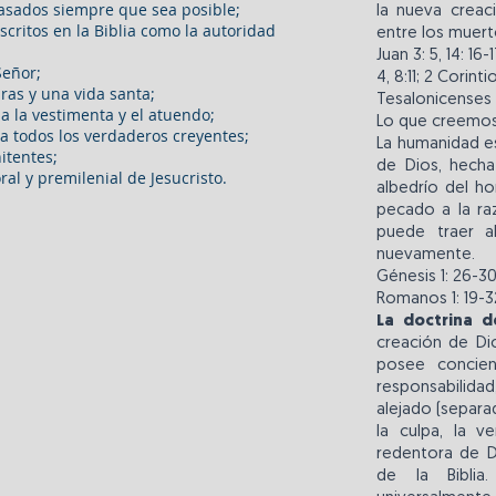
 pasados siempre que sea posible;
la nueva creac
escritos en la Biblia como la autoridad
entre los muert
Juan 3: 5, 14: 16
Señor;
4, 8:11; 2 Corinti
as y una vida santa;
Tesalonicenses 5
a la vestimenta y el atuendo;
Lo que creemo
ara todos los verdaderos creyentes;
La humanidad es
itentes;
de Dios, hecha
oral y premilenial de Jesucristo.
albedrío del h
pecado a la ra
puede traer 
nuevamente.
Génesis 1: 26-30
Romanos 1: 19-32;
La doctrina de
creación de Di
posee concien
responsabilid
alejado (separa
la culpa, la v
redentora de D
de la Bibli