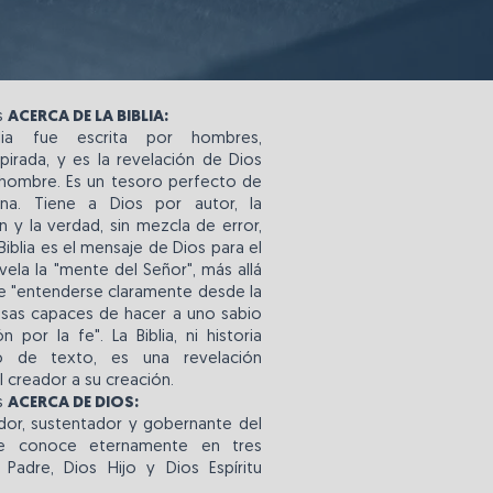
s
ACERCA DE LA BIBLIA:
lia fue escrita por hombres,
pirada, y es la revelación de Dios
 hombre. Es un tesoro perfecto de
vina. Tiene a Dios por autor, la
in y la verdad, sin mezcla de error,
Biblia es el mensaje de Dios para el
ela la "mente del Señor", más allá
e "entenderse claramente desde la
cosas capaces de hacer a uno sabio
n por la fe". La Biblia, ni historia
ro de texto, es una revelación
l creador a su creación.
s
ACERCA DE DIOS:
ador, sustentador y gobernante del
le conoce eternamente en tres
 Padre, Dios Hijo y Dios Espíritu