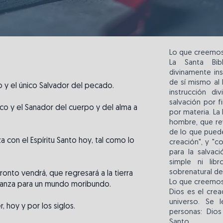
Lo que creemo
La Santa Bib
divinamente ins
de sí mismo al
ivo y el único Salvador del pecado.
instrucción di
salvación por f
co y el Sanador del cuerpo y del alma a
por materia. La 
hombre, que rev
de lo que pued
a con el Espíritu Santo hoy, tal como lo
creación", y "
para la salvació
simple ni lib
sobrenatural de
ronto vendrá, que regresará a la tierra
Lo que creemo
anza para un mundo moribundo.
Dios es el cre
universo. Se 
, hoy y por los siglos.
personas: Dios
Santo.