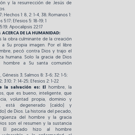
ión y la resurrección de Jesús de
os.
-17; Hechos 1: 8, 2: 1-4, 38; Romanos 1:
os 5:17; Efesios 5: 18-19; 1
:19; Apocalipsis 22:17
s
ACERCA DE LA HUMANIDAD:
 la obra culminante de la creación
 a Su propia imagen. Por el libre
ombre, pecó contra Dios y trajo el
za humana. Solo la gracia de Dios
al hombre a Su santa comunión
, Génesis 3; Salmos 8: 3-6; 32: 1-5;
 3:10; 7: 14-25; Efesios 2: 1-22
 la salvación es: El
hombre, la
os, que es bueno, inteligente, que
cia, voluntad propia, dominio y
ad, está degenerado (caído) y
do) de Dios. La historia del pecado,
ergüenza del hombre y la gracia
ios son el resumen y la sustancia
a. El pecado hizo al hombre