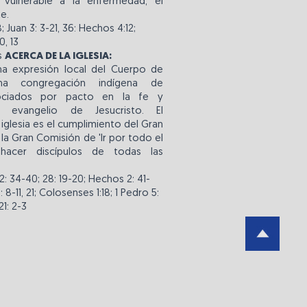
 vulnerable a la enfermedad, el
e.
 Juan 3: 3-21, 36: Hechos 4:12;
, 13
s
ACERCA DE LA IGLESIA:
una expresión local del Cuerpo de
na congregación indígena de
sociados por pacto en la fe y
 evangelio de Jesucristo. El
 iglesia es el cumplimiento del Gran
a Gran Comisión de 'Ir por todo el
hacer discípulos de todas las
22: 34-40; 28: 19-20; Hechos 2: 41-
: 8-11, 21; Colosenses 1:18; 1 Pedro 5:
21: 2-3