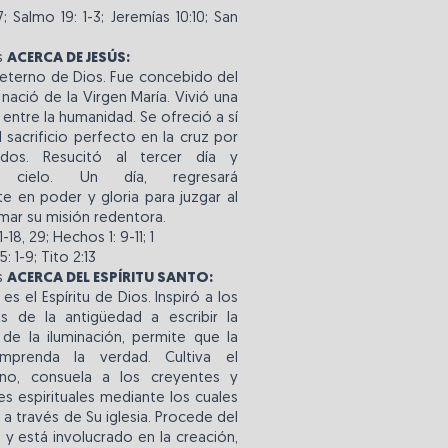
 7; Salmo 19: 1-3; Jeremías 10:10; San
s
ACERCA DE JESÚS:
o eterno de Dios. Fue concebido del
 nació de la Virgen María. Vivió una
 entre la humanidad. Se ofreció a sí
sacrificio perfecto en la cruz por
dos. Resucitó al tercer día y
 cielo. Un día, regresará
e en poder y gloria para juzgar al
ar su misión redentora.
 1-18, 29; Hechos 1: 9-11; 1
: 1-9; Tito 2:13
s
ACERCA DEL ESPÍRITU SANTO:
 es el Espíritu de Dios. Inspiró a los
 de la antigüedad a escribir la
s de la iluminación, permite que la
mprenda la verdad. Cultiva el
iano, consuela a los creyentes y
s espirituales mediante los cuales
 a través de Su iglesia. Procede del
o y está involucrado en la creación,