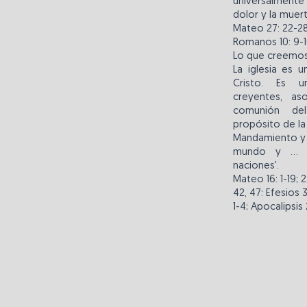
universalmente
dolor y la muert
Mateo 27: 22-28;
Romanos 10: 9-10
Lo que creemo
La iglesia es 
Cristo. Es u
creyentes, a
comunión del
propósito de la
Mandamiento y l
mundo y ... 
naciones'.
Mateo 16: 1-19; 
42, 47: Efesios 3
1-4; Apocalipsis 