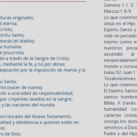
Génesis 1: 1, 2:
Marcos 1: 9-11
ituras originales;
Lo que creemo
d eterna;
Jesús es el Hij
cristo;
Espíritu Santo y
íritu Santo;
vida sin pecado
tanás (el diablo);
mismo como el 
aza humana;
nuestros peca
e Jesucristo;
ascendió al
lo a través de la Sangre de Cristo;
inesperadament
, mediante la fe, y no por obras;
mundo y consum
 expiación por la imposición de manos y la
Isaías 52; Juan 1:
Tesalonicenses 5
tu Santo;
Lo que creemo
nto (nacer de nuevo);
El Espíritu Santo
ión a una edad de responsabilidad;
santos hombres
por creyentes lavados en la sangre;
Biblia. A travé
s y las naciones del mundo;
humanidad co
 escriturales del Nuevo Testamento;
carácter crist
lealtad y obediencia a quienes están en
otorga los done
or;
servimos a Dios
ro de Dios;
Padre y del Hij